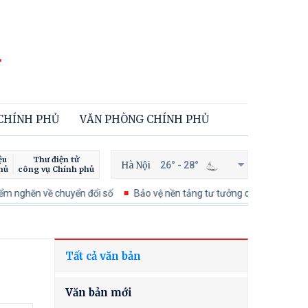
 CHÍNH PHỦ
VĂN PHÒNG CHÍNH PHỦ
ệu
Thư điện tử
Hà Nội
26° - 28°
hủ
công vụ Chính phủ
 nghẽn về chuyển đổi số
Bảo vệ nền tảng tư tưởng của Đảng trong kỷ
Tất cả văn bản
Văn bản mới