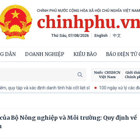
Thứ Sáu, 07/08/2026
English
中文
G DÂN
DOANH NGHIỆP
KIỀU BÀO
BÁO ĐIỆN TỬ
Nước CHXHCN
Giới thi
Việt Nam
Chính p
uy tập và xác định danh tính hài cốt liệt sĩ
100 ngày xử lý các điểm
ủa Bộ Nông nghiệp và Môi trường: Quy định về
n