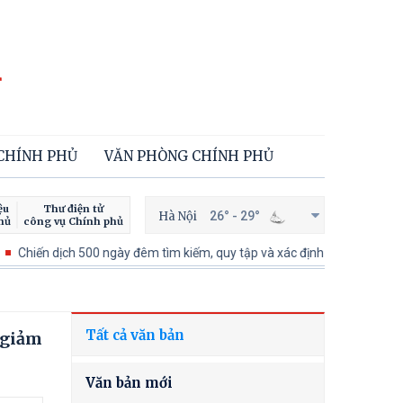
 CHÍNH PHỦ
VĂN PHÒNG CHÍNH PHỦ
ệu
Thư điện tử
Hà Nội
26° - 29°
hủ
công vụ Chính phủ
n dịch 500 ngày đêm tìm kiếm, quy tập và xác định danh tính hài cốt liệt 
Tất cả văn bản
 giảm
Văn bản mới