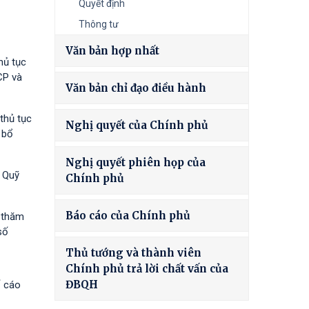
Quyết định
Thông tư
Văn bản hợp nhất
hủ tục
CP và
Văn bản chỉ đạo điều hành
thủ tục
Nghị quyết của Chính phủ
 bổ
Nghị quyết phiên họp của
à Quỹ
Chính phủ
Báo cáo của Chính phủ
h thăm
số
Thủ tướng và thành viên
Chính phủ trả lời chất vấn của
ĐBQH
ố cáo