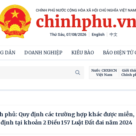
Thứ Sáu, 07/08/2026
English
中文
G DÂN
DOANH NGHIỆP
KIỀU BÀO
BÁO ĐIỆN TỬ
Nước CHXHCN
Giới thi
Việt Nam
Chính p
Chiế
h phủ: Quy định các trường hợp khác được miễn,
y định tại khoản 2 Điều 157 Luật Đất đai năm 2024