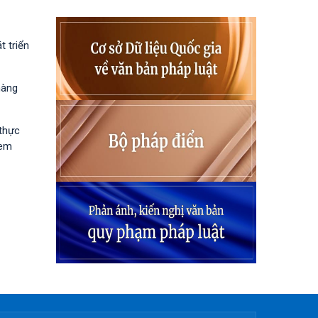
 triển
hàng
 thực
 em