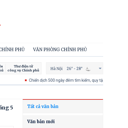
 CHÍNH PHỦ
VĂN PHÒNG CHÍNH PHỦ
ệu
Thư điện tử
Hà Nội
26° - 28°
hủ
công vụ Chính phủ
Chiến dịch 500 ngày đêm tìm kiếm, quy tập và xác định danh tính 
Tất cả văn bản
áng 5
Văn bản mới