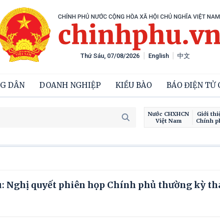
Thứ Sáu, 07/08/2026
English
中文
G DÂN
DOANH NGHIỆP
KIỀU BÀO
BÁO ĐIỆN TỬ
Nước CHXHCN
Giới thi
Việt Nam
Chính p
: Nghị quyết phiên họp Chính phủ thường kỳ th