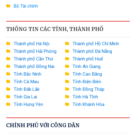
Bộ Tài chính
Bộ Công Thương
THÔNG TIN CÁC TỈNH, THÀNH PHỐ
Bộ Nông nghiệp và Môi trường
Bộ Xây dựng
Thành phố Hà Nội
Thành phố Hồ Chí Minh
Thành phố Hải Phòng
Thành phố Đà Nẵng
Bộ Văn hóa, Thể thao và Du lịch
Thành phố Cần Thơ
Thành phố Huế
Bộ Khoa học và Công nghệ
Thành phố Đồng Nai
Tỉnh An Giang
Tỉnh Bắc Ninh
Tỉnh Cao Bằng
Bộ Giáo dục và Đào tạo
Tỉnh Cà Mau
Tỉnh Điện Biên
Bộ Y tế
Tỉnh Đắk Lắk
Tỉnh Đồng Tháp
Tỉnh Gia Lai
Tỉnh Hà Tĩnh
Bộ Dân tộc và Tôn giáo
Tỉnh Hưng Yên
Tỉnh Khánh Hòa
Tỉnh Lai Châu
Tỉnh Lào Cai
Văn phòng Chính phủ
Tỉnh Lâm Đồng
Tỉnh Lạng Sơn
Ngân hàng Nhà nước Việt Nam
CHÍNH PHỦ VỚI CÔNG DÂN
Tỉnh Nghệ An
Tỉnh Ninh Bình
Tỉnh Phú Thọ
Tỉnh Quảng Ngãi