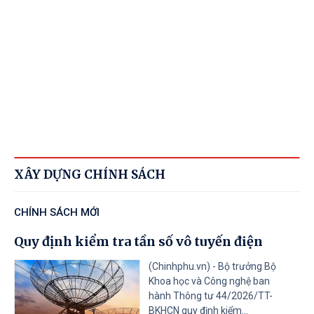
308/2026
/NĐ-CP
Quy định chi tiết một số điều của Luật
05/08/2026
Giáo dục nghề nghiệp về chính sách
hỗ trợ của Nhà nước đối với doanh
nghiệp và Quỹ đào tạo nhân lực của
doanh nghiệp
Tài liệu đính kèm
41/2026
/QĐ-TTg
Bãi bỏ một số văn bản quy phạm
05/08/2026
pháp luật của Thủ tướng Chính phủ
XÂY DỰNG CHÍNH SÁCH
Tài liệu đính kèm
CHÍNH SÁCH MỚI
40/2026
/QĐ-TTg
Về Tiêu chí phân loại doanh nghiệp
Quy định kiểm tra tần số vô tuyến điện
05/08/2026
để thực hiện cơ cấu lại vốn nhà nước
tại doanh nghiệp nhà nước, doanh
(Chinhphu.vn) - Bộ trưởng Bộ
Khoa học và Công nghệ ban
nghiệp có vốn nhà nước
hành Thông tư 44/2026/TT-
BKHCN quy định kiểm...