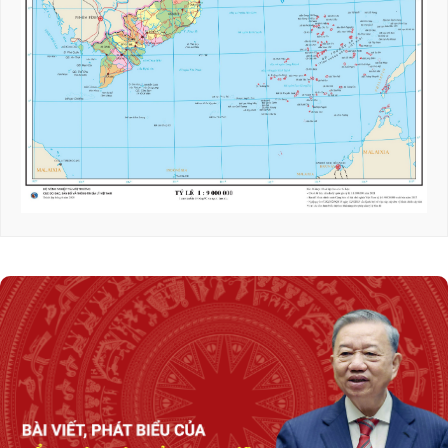
Quốc phòng Malaysia
Phát biểu của Thủ tướng Lê Minh Hưng tại
Hội nghị Ngoại giao lần thứ 33
Chuyển biến mạnh trong tư duy, nhận thức về
đối ngoại Đảng và đối ngoại nhân dân
Tổng Bí thư, Chủ tịch nước Tô Lâm: Xây dựng
Điều lệ Đảng khoa học, dễ thực hiện và có sức
sống lâu dài
Hai Phó Thủ tướng chủ trì rà soát đầu tư,
hoàn thiện các tuyến đường bộ cao tốc quy mô
phân kỳ