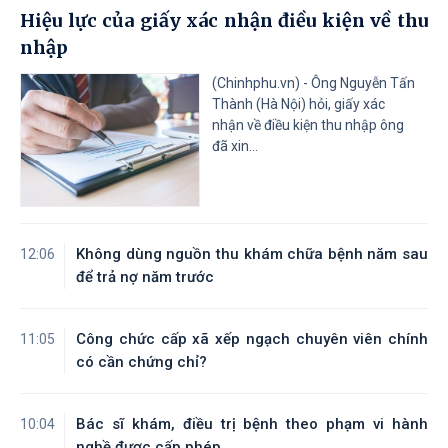
Thanh tra Chính phủ
Hiệu lực của giấy xác nhận điều kiện về thu
Tỉnh Quảng Ninh
Tỉnh Quảng Trị
nhập
Tỉnh Sơn La
Tỉnh Thanh Hóa
Tỉnh Thái Nguyên
Tỉnh Tuyên Quang
(Chinhphu.vn) - Ông Nguyễn Tấn
Tỉnh Tây Ninh
Tỉnh Vĩnh Long
Thành (Hà Nội) hỏi, giấy xác
nhận về điều kiện thu nhập ông
đã xin...
Không dùng nguồn thu khám chữa bệnh năm sau
12:06
để trả nợ năm trước
Công chức cấp xã xếp ngạch chuyên viên chính
11:05
có cần chứng chỉ?
Bác sĩ khám, điều trị bệnh theo phạm vi hành
10:04
nghề được cấp phép