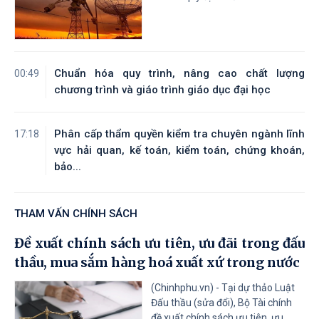
Tài liệu đính kèm
31
/CT-TTg
Về thực hiện các nhiệm vụ trọng tâm
05/08/2026
năm học 2026 - 2027
Chuẩn hóa quy trình, nâng cao chất lượng
00:49
Tài liệu đính kèm
chương trình và giáo trình giáo dục đại học
Phân cấp thẩm quyền kiểm tra chuyên ngành lĩnh
17:18
vực hải quan, kế toán, kiểm toán, chứng khoán,
bảo...
THAM VẤN CHÍNH SÁCH
Đề xuất chính sách ưu tiên, ưu đãi trong đấu
thầu, mua sắm hàng hoá xuất xứ trong nước
(Chinhphu.vn) - Tại dự thảo Luật
Đấu thầu (sửa đổi), Bộ Tài chính
đề xuất chính sách ưu tiên, ưu...