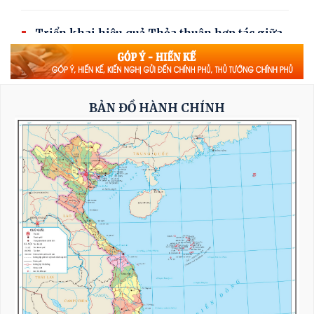
Triển khai hiệu quả Thỏa thuận hợp tác giữa
hai Quốc hội Việt Nam - Thái Lan
Tổng Bí thư, Chủ tịch nước tiếp Tư lệnh Bộ
BẢN ĐỒ HÀNH CHÍNH
Chỉ huy Thái Bình Dương Hoa Kỳ
Nỗ lực để biến cơ hội bên ngoài trở thành
nguồn lực phát triển
Tổng Bí thư, Chủ tịch nước Tô Lâm: Quan hệ
Việt Nam - Malaysia ngày càng phát triển
năng động
Thủ tướng Lê Minh Hưng tiếp Bộ trưởng