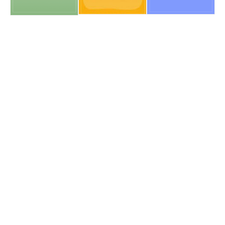
trường điện tử, được sửa đổi, bổ sung
bởi Nghị định số 68/2024/NĐ-CP,
Nghị định số 69/2024/NĐ-CP và Nghị
định số 118/2025/NĐ-СР
Tài liệu đính kèm
309/2026
/NĐ-CP
Sửa đổi, bổ sung một số điều của
05/08/2026
Nghị định số 118/2025/NĐ-CP ngày
09 tháng 6 năm 2025 của Chính phủ
về thực hiện thủ tục hành chính theo
cơ chế một cửa, một cửa liên thông
tại Bộ phận Một cửa và Cổng Dịch vụ
công quốc gia, được sửa đổi, bổ
sung bởi Nghị định số 367/2025/NĐ-
СР
Tài liệu đính kèm